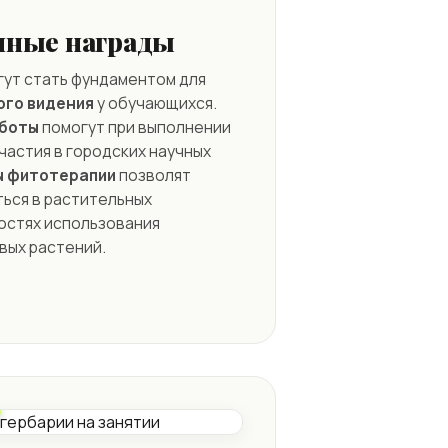
нные награды
гут стать фундаментом для
ого видения
у обучающихся.
аботы
помогут при выполнении
частия в городских научных
ы фитотерапии
позволят
ься в растительных
остях использования
вых растений.