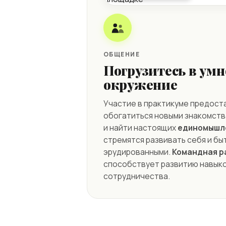
ОБЩЕНИЕ
Погрузитесь в умн
окружение
Участие в практикуме предост
обогатиться новыми знакомств
и найти настоящих
единомышл
стремятся развивать себя и бы
эрудированными.
Командная р
способствует развитию навык
сотрудничества.