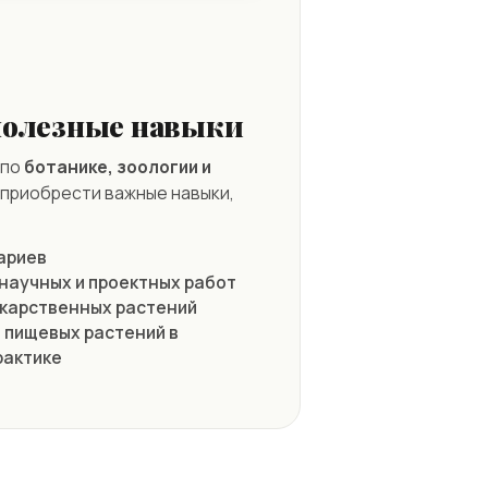
полезные навыки
 по
ботанике, зоологии и
приобрести важные навыки,
ариев
научных и проектных работ
карственных растений
 пищевых растений в
рактике