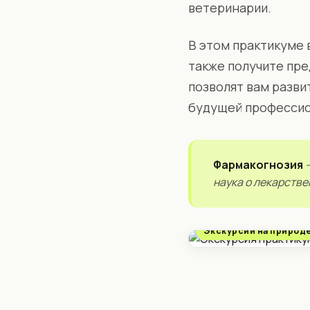
ветеринарии.
В этом практикуме 
также получите пр
позволят вам разви
будущей профессио
Фармакогнозия
—
наука о лекарстве
Экскурсии на природ