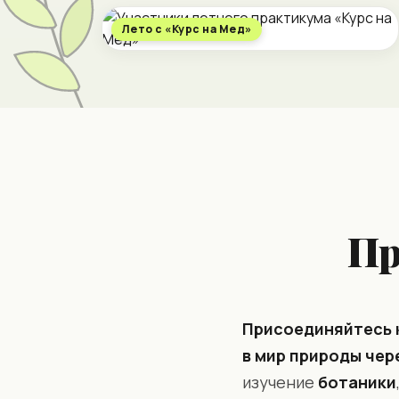
Лето с «Курс на Мед»
Пр
Присоединяйтесь к
в мир природы чер
изучение
ботаники