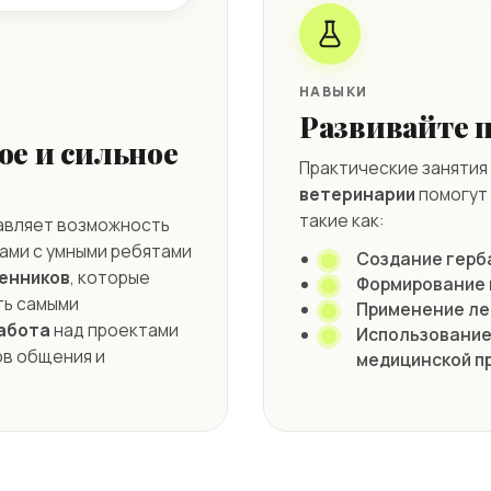
НАВЫКИ
Развивайте 
ое и сильное
Практические занятия
ветеринарии
помогут 
такие как:
авляет возможность
ами с умными ребятами
Создание герб
енников
, которые
Формирование 
ть самыми
Применение ле
абота
над проектами
Использование
ов общения и
медицинской п