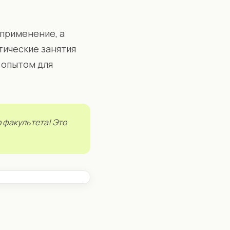
 применение, а
тические занятия
 опытом для
 факультета! Это