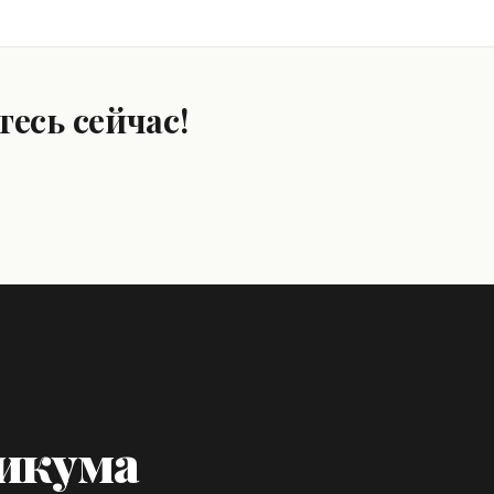
есь сейчас!
тикума