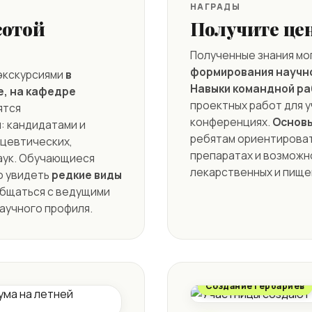
НАГРАДЫ
сотой
Получите це
Полученные знания мо
формирования научн
экскурсиями
в
Навыки командной р
е, на кафедре
проектных работ для у
ятся
конференциях.
Основ
: кандидатами и
ребятам ориентироват
цевтических,
препаратах и возможн
аук. Обучающиеся
лекарственных и пище
о увидеть
редкие виды
ообщаться с ведущими
аучного профиля.
Создание гербариев