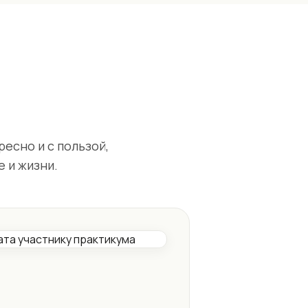
есно и с пользой,
е и жизни.