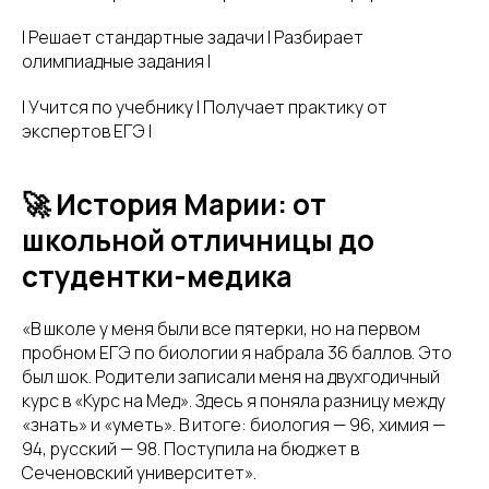
| Решает стандартные задачи | Разбирает
олимпиадные задания |
| Учится по учебнику | Получает практику от
экспертов ЕГЭ |
🚀 История Марии: от
школьной отличницы до
студентки-медика
«В школе у меня были все пятерки, но на первом
пробном ЕГЭ по биологии я набрала 36 баллов. Это
был шок. Родители записали меня на двухгодичный
курс в «Курс на Мед». Здесь я поняла разницу между
«знать» и «уметь». В итоге: биология — 96, химия —
94, русский — 98. Поступила на бюджет в
Сеченовский университет».