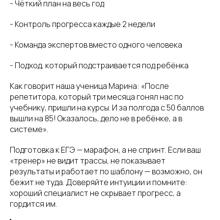
- Чёткий план на весь год
- Контроль прогресса каждые 2 недели
- Команда экспертов вместо одного человека
- Подход, который подстраивается под ребёнка
Как говорит наша ученица Марина: «После
репетитора, который три месяца гонял нас по
учебнику, пришли на курсы. И за полгода с 50 баллов
вышли на 85! Оказалось, дело не в ребёнке, а в
системе».
Подготовка к ЕГЭ — марафон, а не спринт. Если ваш
«тренер» не видит трассы, не показывает
результаты и работает по шаблону — возможно, он
бежит не туда. Доверяйте интуиции и помните:
хороший специалист не скрывает прогресс, а
гордится им.